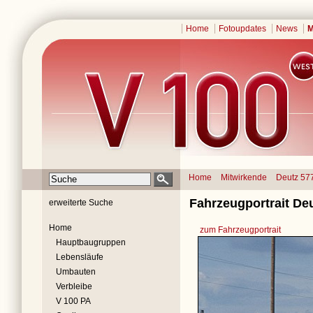
Home
Fotoupdates
News
M
Home
Mitwirkende
Deutz 57
Fahrzeugportrait Deu
erweiterte Suche
Home
zum Fahrzeugportrait
Hauptbaugruppen
Lebensläufe
Umbauten
Verbleibe
V 100 PA