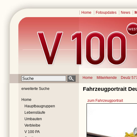
Home
Fotoupdates
News
M
Home
Mitwirkende
Deutz 57
Fahrzeugportrait Deu
erweiterte Suche
Home
zum Fahrzeugportrait
Hauptbaugruppen
Lebensläufe
Umbauten
Verbleibe
V 100 PA