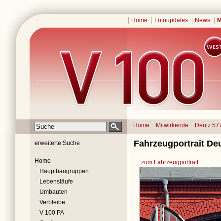
Home
Fotoupdates
News
M
Home
Mitwirkende
Deutz 57
Fahrzeugportrait De
erweiterte Suche
Home
zum Fahrzeugportrait
Hauptbaugruppen
Lebensläufe
Umbauten
Verbleibe
V 100 PA