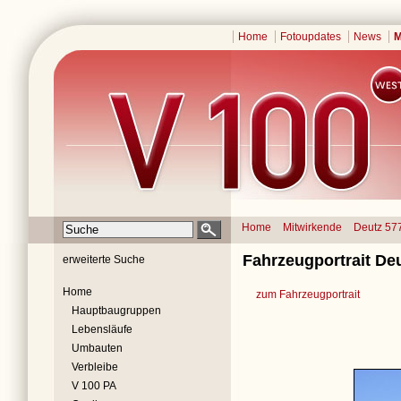
Home
Fotoupdates
News
M
Home
Mitwirkende
Deutz 57
Fahrzeugportrait De
erweiterte Suche
Home
zum Fahrzeugportrait
Hauptbaugruppen
Lebensläufe
Umbauten
Verbleibe
V 100 PA