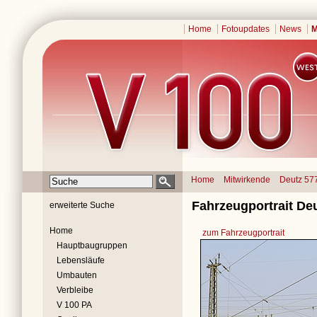
Home
Fotoupdates
News
M
Home
Mitwirkende
Deutz 57
Fahrzeugportrait De
erweiterte Suche
Home
zum Fahrzeugportrait
Hauptbaugruppen
Lebensläufe
Umbauten
Verbleibe
V 100 PA