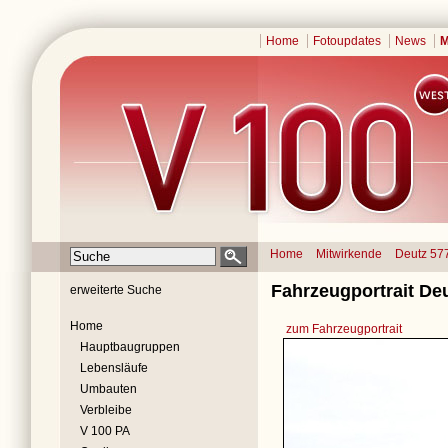
Home
Fotoupdates
News
M
Home
Mitwirkende
Deutz 57
Fahrzeugportrait De
erweiterte Suche
Home
zum Fahrzeugportrait
Hauptbaugruppen
Lebensläufe
Umbauten
Verbleibe
V 100 PA