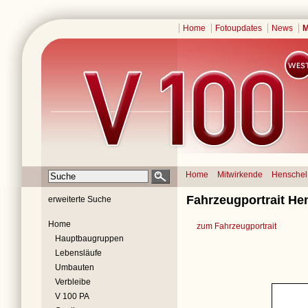
Home
Fotoupdates
News
M
Home
Mitwirkende
Henschel
Fahrzeugportrait He
erweiterte Suche
Home
zum Fahrzeugportrait
Hauptbaugruppen
Lebensläufe
Umbauten
Verbleibe
V 100 PA