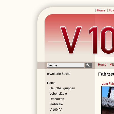
Home
Fot
Home
Mi
Fahrze
erweiterte Suche
Home
zum Fahr
Hauptbaugruppen
Lebensläufe
Umbauten
Verbleibe
V 100 PA