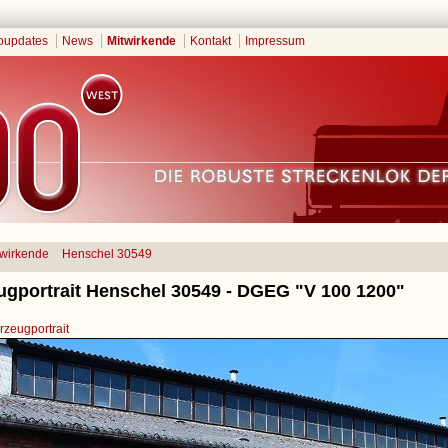
oupdates
News
Mitwirkende
Kontakt
Impressum
twirkende
Henschel 30549
ugportrait Henschel 30549 - DGEG "V 100 1200"
zeugportrait