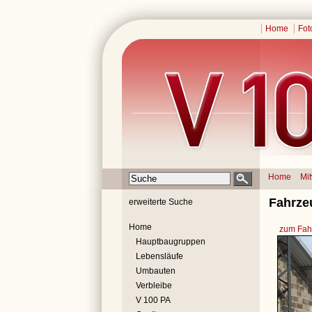
Home
Fot
Home
Mi
Fahrze
erweiterte Suche
Home
zum Fahr
Hauptbaugruppen
Lebensläufe
Umbauten
Verbleibe
V 100 PA