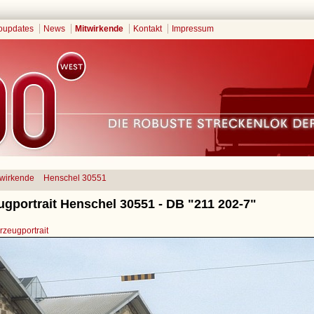
oupdates
News
Mitwirkende
Kontakt
Impressum
twirkende
Henschel 30551
ugportrait Henschel 30551 - DB "211 202-7"
zeugportrait