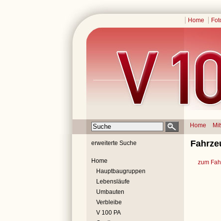
Home
Fot
Home
Mi
Fahrzeu
erweiterte Suche
Home
zum Fahr
Hauptbaugruppen
Lebensläufe
Umbauten
Verbleibe
V 100 PA