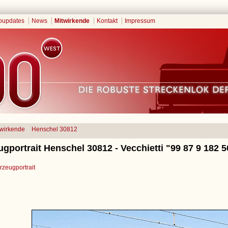
oupdates
News
Mitwirkende
Kontakt
Impressum
twirkende
Henschel 30812
gportrait Henschel 30812 - Vecchietti "99 87 9 182 5
zeugportrait