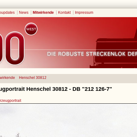
oupdates
News
Mitwirkende
Kontakt
Impressum
twirkende
Henschel 30812
ugportrait Henschel 30812 - DB "212 126-7"
zeugportrait