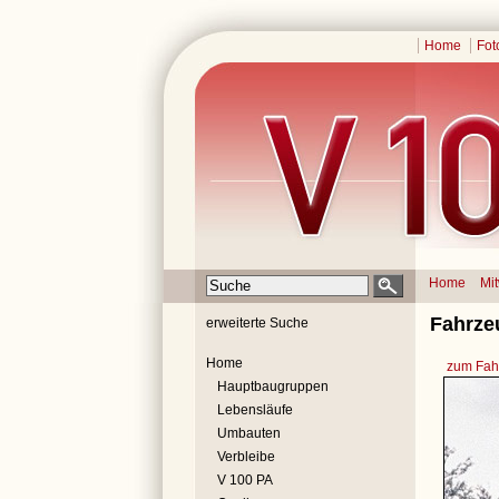
Home
Fot
Home
Mi
Fahrze
erweiterte Suche
Home
zum Fahr
Hauptbaugruppen
Lebensläufe
Umbauten
Verbleibe
V 100 PA