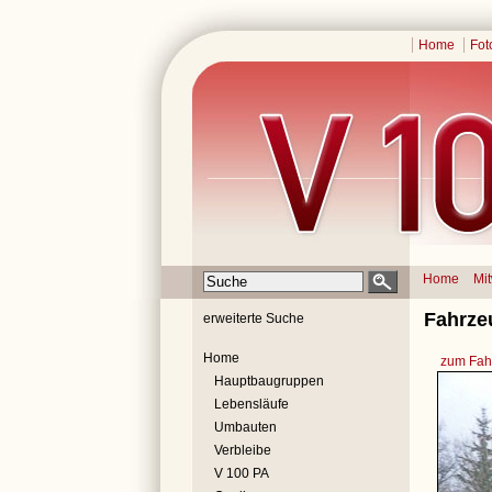
Home
Fot
Home
Mi
Fahrze
erweiterte Suche
Home
zum Fahr
Hauptbaugruppen
Lebensläufe
Umbauten
Verbleibe
V 100 PA