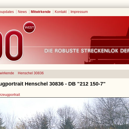
oupdates
News
Mitwirkende
Kontakt
Impressum
twirkende
Henschel 30836
ugportrait Henschel 30836 - DB "212 150-7"
zeugportrait