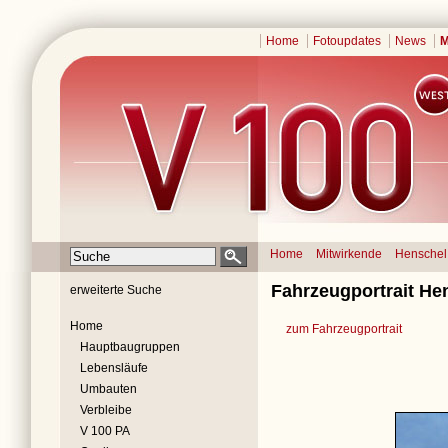
Home
Fotoupdates
News
M
Home
Mitwirkende
Henschel
Fahrzeugportrait He
erweiterte Suche
Home
zum Fahrzeugportrait
Hauptbaugruppen
Lebensläufe
Umbauten
Verbleibe
V 100 PA