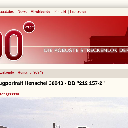
oupdates
News
Mitwirkende
Kontakt
Impressum
twirkende
Henschel 30843
ugportrait Henschel 30843 - DB "212 157-2"
zeugportrait