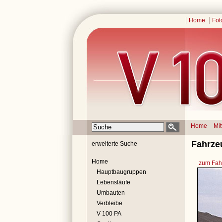
Home
Fot
Home
Mi
Fahrze
erweiterte Suche
Home
zum Fahr
Hauptbaugruppen
Lebensläufe
Umbauten
Verbleibe
V 100 PA