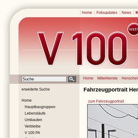
Home
Fotoupdates
News
M
Home
Mitwirkende
Henschel
Fahrzeugportrait He
erweiterte Suche
Home
zum Fahrzeugportrait
Hauptbaugruppen
Lebensläufe
Umbauten
Verbleibe
V 100 PA