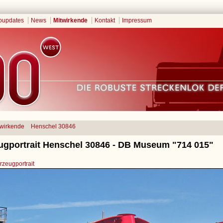
oupdates
News
Mitwirkende
Kontakt
Impressum
twirkende
Henschel 30846
ugportrait Henschel 30846 - DB Museum "714 015"
zeugportrait