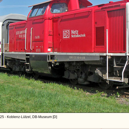
25 - Koblenz-Lützel, DB-Museum [D]