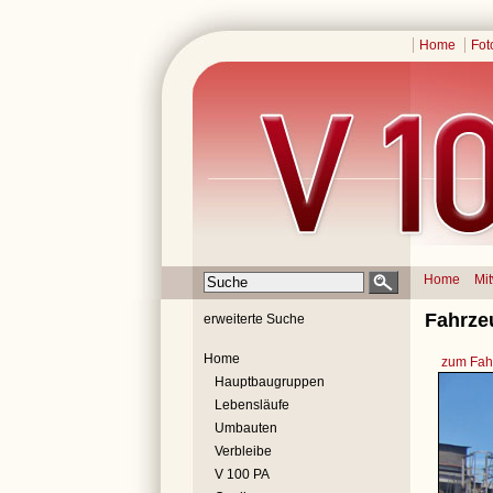
Home
Fot
Home
Mi
Fahrze
erweiterte Suche
Home
zum Fahr
Hauptbaugruppen
Lebensläufe
Umbauten
Verbleibe
V 100 PA