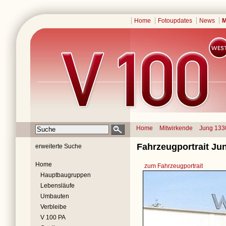
Home
Fotoupdates
News
M
Home
Mitwirkende
Jung 133
Fahrzeugportrait Ju
erweiterte Suche
Home
zum Fahrzeugportrait
Hauptbaugruppen
Lebensläufe
Umbauten
Verbleibe
V 100 PA