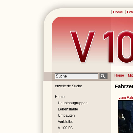
Home
Fot
Home
Mi
Fahrze
erweiterte Suche
Home
zum Fahr
Hauptbaugruppen
Lebensläufe
Umbauten
Verbleibe
V 100 PA