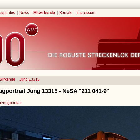
oupdates
News
Mitwirkende
Kontakt
Impressum
twirkende
Jung 13315
ugportrait Jung 13315 - NeSA "211 041-9"
zeugportrait