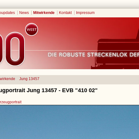
oupdates
News
Mitwirkende
Kontakt
Impressum
twirkende
Jung 13457
ugportrait Jung 13457 - EVB "410 02"
zeugportrait