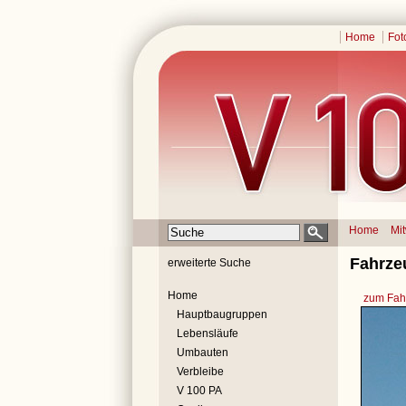
Home
Fot
Home
Mi
Fahrze
erweiterte Suche
Home
zum Fahr
Hauptbaugruppen
Lebensläufe
Umbauten
Verbleibe
V 100 PA