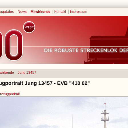
oupdates
News
Mitwirkende
Kontakt
Impressum
twirkende
Jung 13457
ugportrait Jung 13457 - EVB "410 02"
zeugportrait