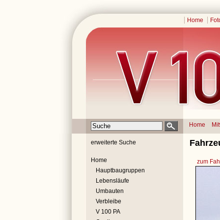
Home
Fot
Home
Mi
Fahrze
erweiterte Suche
Home
zum Fahr
Hauptbaugruppen
Lebensläufe
Umbauten
Verbleibe
V 100 PA