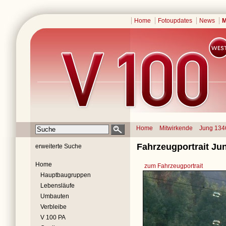
Home
Fotoupdates
News
M
Home
Mitwirkende
Jung 134
Fahrzeugportrait Ju
erweiterte Suche
Home
zum Fahrzeugportrait
Hauptbaugruppen
Lebensläufe
Umbauten
Verbleibe
V 100 PA