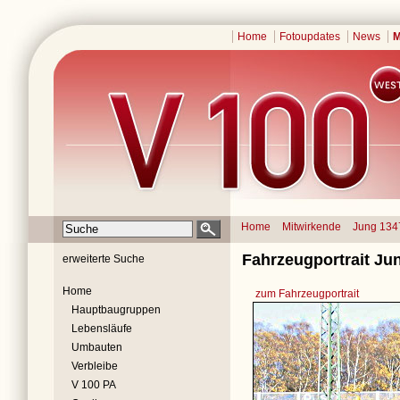
Home
Fotoupdates
News
M
Home
Mitwirkende
Jung 134
Fahrzeugportrait Jun
erweiterte Suche
Home
zum Fahrzeugportrait
Hauptbaugruppen
Lebensläufe
Umbauten
Verbleibe
V 100 PA