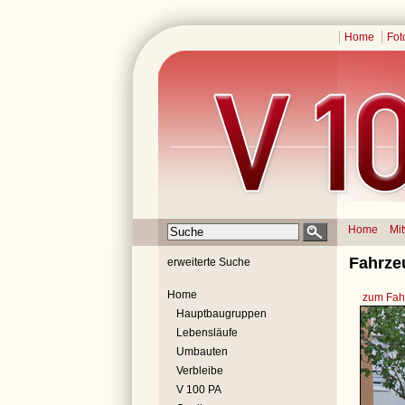
Home
Fot
Home
Mi
Fahrze
erweiterte Suche
Home
zum Fahr
Hauptbaugruppen
Lebensläufe
Umbauten
Verbleibe
V 100 PA