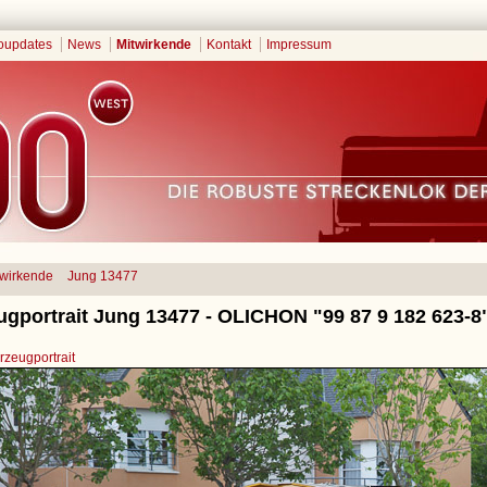
oupdates
News
Mitwirkende
Kontakt
Impressum
twirkende
Jung 13477
ugportrait Jung 13477 - OLICHON "99 87 9 182 623-8
zeugportrait