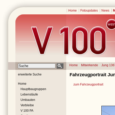
Home
Fotoupdates
News
M
Home
Mitwirkende
Jung 136
Fahrzeugportrait Ju
erweiterte Suche
Home
zum Fahrzeugportrait
Hauptbaugruppen
Lebensläufe
Umbauten
Verbleibe
V 100 PA