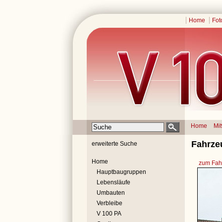
Home
Fot
Home
Mi
Fahrze
erweiterte Suche
Home
zum Fahr
Hauptbaugruppen
Lebensläufe
Umbauten
Verbleibe
V 100 PA