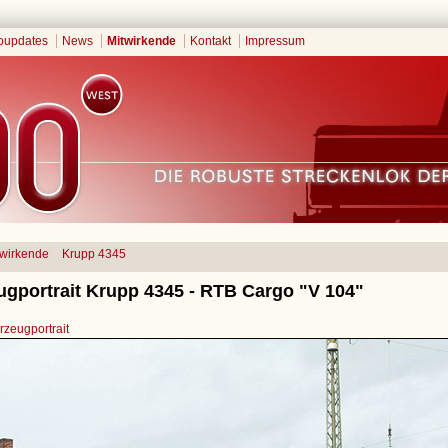
oupdates
News
Mitwirkende
Kontakt
Impressum
twirkende
Krupp 4345
ugportrait Krupp 4345 - RTB Cargo "V 104"
zeugportrait