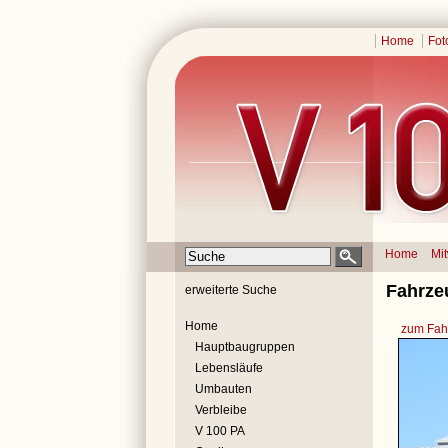
Home
Fot
Home
Mi
Fahrze
erweiterte Suche
Home
zum Fahr
Hauptbaugruppen
Lebensläufe
Umbauten
Verbleibe
V 100 PA