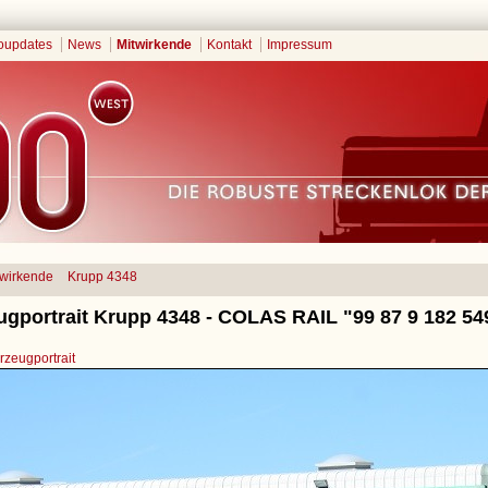
oupdates
News
Mitwirkende
Kontakt
Impressum
twirkende
Krupp 4348
ugportrait Krupp 4348 - COLAS RAIL "99 87 9 182 54
zeugportrait