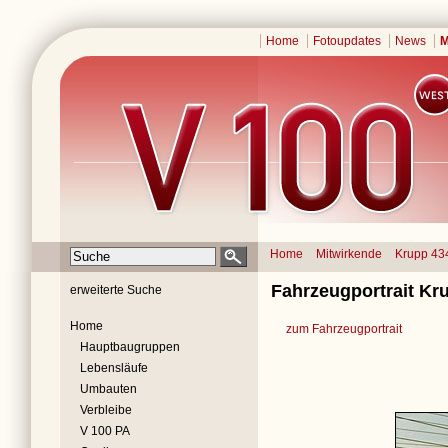
Home
Fotoupdates
News
M
Home
Mitwirkende
Krupp 43
Fahrzeugportrait Kr
erweiterte Suche
Home
zum Fahrzeugportrait
Hauptbaugruppen
Lebensläufe
Umbauten
Verbleibe
V 100 PA