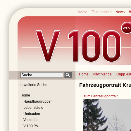
Home
Fotoupdates
News
M
Home
Mitwirkende
Krupp 43
Fahrzeugportrait Kr
erweiterte Suche
Home
zum Fahrzeugportrait
Hauptbaugruppen
Lebensläufe
Umbauten
Verbleibe
V 100 PA