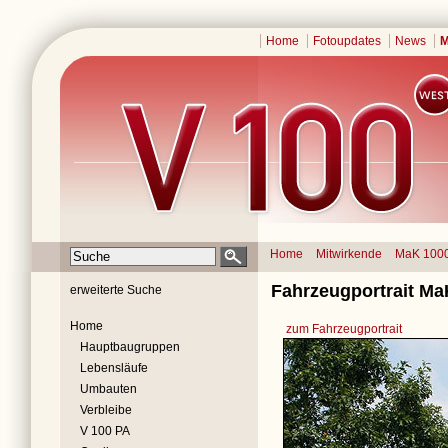
Home
Fotoupdates
News
M
Home
Mitwirkende
MaK 100
Fahrzeugportrait Ma
erweiterte Suche
Home
zum Fahrzeugportrait
Hauptbaugruppen
Lebensläufe
Umbauten
Verbleibe
V 100 PA