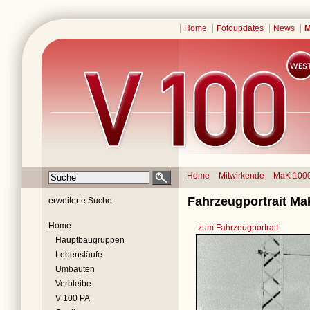
Home
Fotoupdates
News
M
Home
Mitwirkende
MaK 100
Fahrzeugportrait Ma
erweiterte Suche
Home
zum Fahrzeugportrait
Hauptbaugruppen
Lebensläufe
Umbauten
Verbleibe
V 100 PA