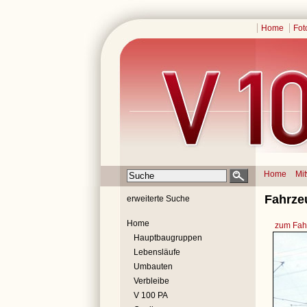
Home
Fot
Home
Mi
Fahrze
erweiterte Suche
Home
zum Fahr
Hauptbaugruppen
Lebensläufe
Umbauten
Verbleibe
V 100 PA