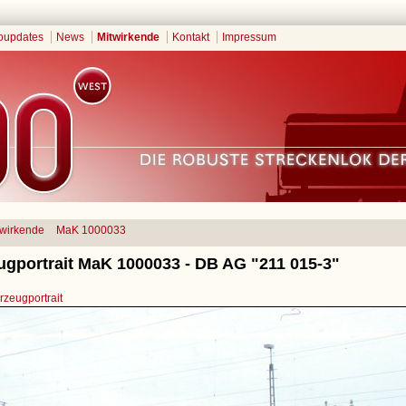
oupdates
News
Mitwirkende
Kontakt
Impressum
twirkende
MaK 1000033
ugportrait MaK 1000033 - DB AG "211 015-3"
zeugportrait