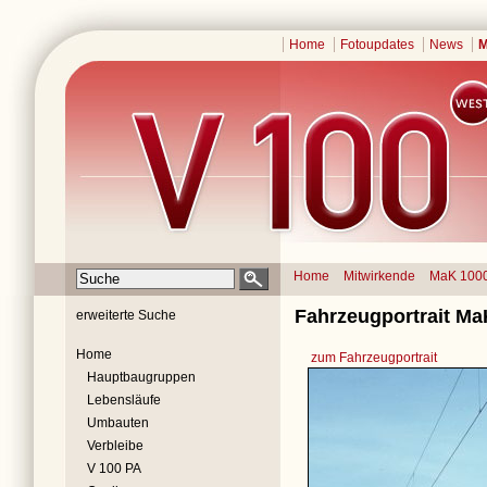
Home
Fotoupdates
News
M
Home
Mitwirkende
MaK 100
Fahrzeugportrait Ma
erweiterte Suche
Home
zum Fahrzeugportrait
Hauptbaugruppen
Lebensläufe
Umbauten
Verbleibe
V 100 PA