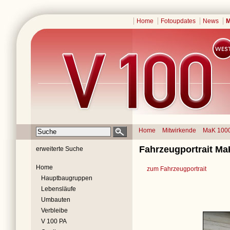
Home
Fotoupdates
News
M
Home
Mitwirkende
MaK 100
Fahrzeugportrait MaK
erweiterte Suche
Home
zum Fahrzeugportrait
Hauptbaugruppen
Lebensläufe
Umbauten
Verbleibe
V 100 PA