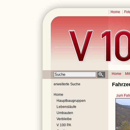
Home
Fot
Home
Mi
Fahrze
erweiterte Suche
Home
zum Fahr
Hauptbaugruppen
Lebensläufe
Umbauten
Verbleibe
V 100 PA