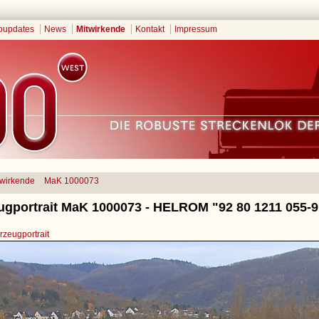
oupdates
News
Mitwirkende
Kontakt
Impressum
twirkende
MaK 1000073
ugportrait MaK 1000073 - HELROM "92 80 1211 055-
zeugportrait