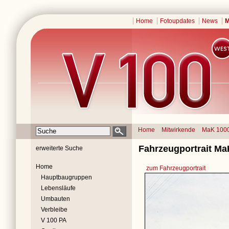
Home
Fotoupdates
News
M
Home
Mitwirkende
MaK 100
Fahrzeugportrait Ma
erweiterte Suche
Home
zum Fahrzeugportrait
Hauptbaugruppen
Lebensläufe
Umbauten
Verbleibe
V 100 PA