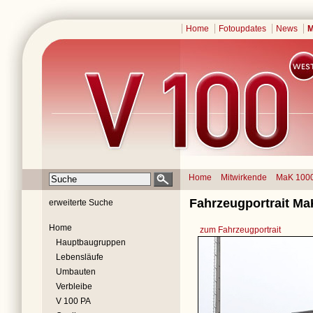
Home
Fotoupdates
News
M
Home
Mitwirkende
MaK 100
Fahrzeugportrait Ma
erweiterte Suche
Home
zum Fahrzeugportrait
Hauptbaugruppen
Lebensläufe
Umbauten
Verbleibe
V 100 PA