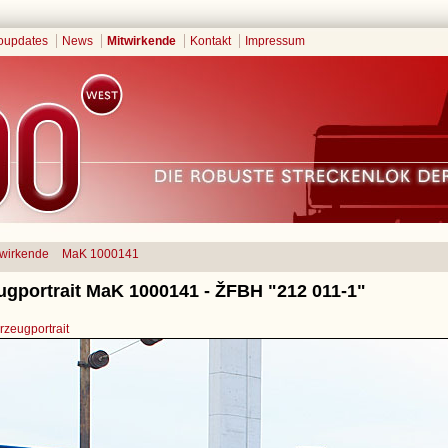
oupdates
News
Mitwirkende
Kontakt
Impressum
twirkende
MaK 1000141
ugportrait MaK 1000141 - ŽFBH "212 011-1"
zeugportrait