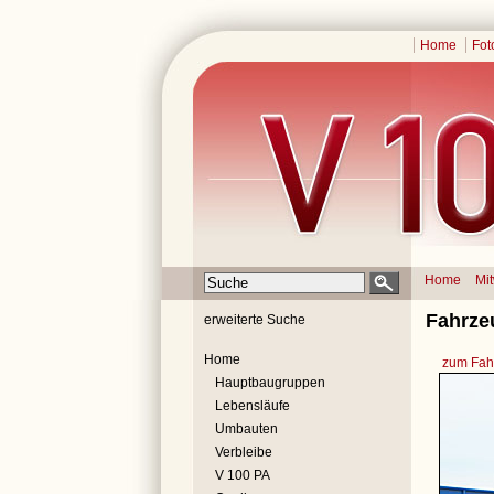
Home
Fot
Home
Mi
Fahrze
erweiterte Suche
Home
zum Fahr
Hauptbaugruppen
Lebensläufe
Umbauten
Verbleibe
V 100 PA