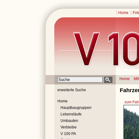
Home
Fot
Home
Mi
Fahrze
erweiterte Suche
Home
zum Fahr
Hauptbaugruppen
Lebensläufe
Umbauten
Verbleibe
V 100 PA