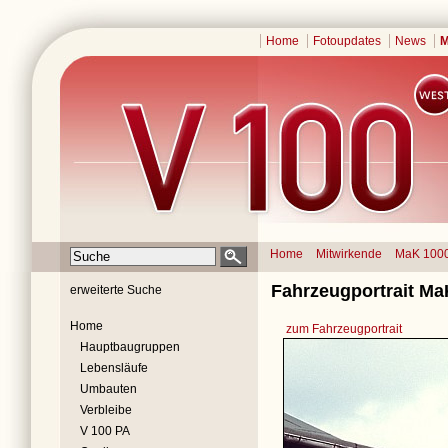
Home
Fotoupdates
News
M
Home
Mitwirkende
MaK 100
Fahrzeugportrait M
erweiterte Suche
Home
zum Fahrzeugportrait
Hauptbaugruppen
Lebensläufe
Umbauten
Verbleibe
V 100 PA