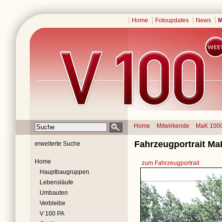
Home
Fotoupdates
News
M
Home
Mitwirkende
MaK 100
Fahrzeugportrait Ma
erweiterte Suche
Home
zum Fahrzeugportrait
Hauptbaugruppen
Lebensläufe
Umbauten
Verbleibe
V 100 PA