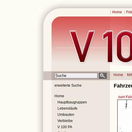
Home
Fot
Home
Mi
Fahrze
erweiterte Suche
Home
zum Fahr
Hauptbaugruppen
Lebensläufe
Umbauten
Verbleibe
V 100 PA