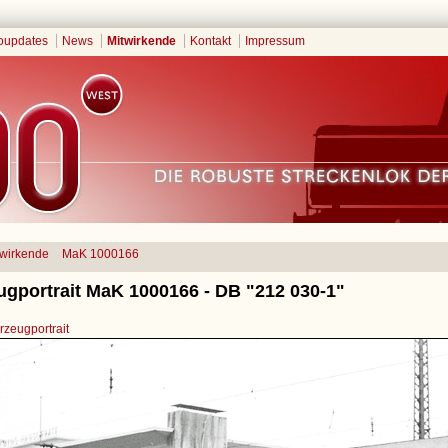
oupdates
News
Mitwirkende
Kontakt
Impressum
twirkende
MaK 1000166
ugportrait MaK 1000166 - DB "212 030-1"
zeugportrait