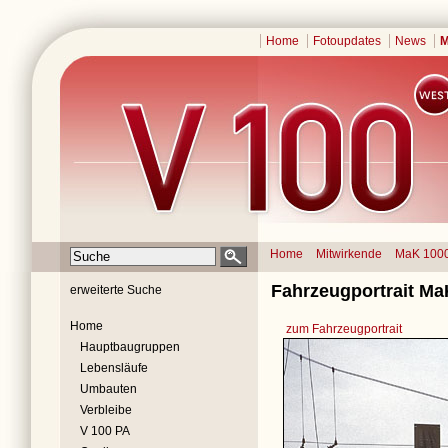
Home
Fotoupdates
News
M
Home
Mitwirkende
MaK 100
Fahrzeugportrait Ma
erweiterte Suche
Home
zum Fahrzeugportrait
Hauptbaugruppen
Lebensläufe
Umbauten
Verbleibe
V 100 PA