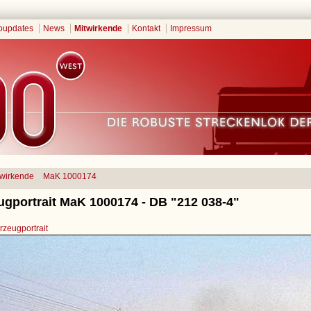
oupdates
News
Mitwirkende
Kontakt
Impressum
twirkende
MaK 1000174
ugportrait MaK 1000174 - DB "212 038-4"
zeugportrait