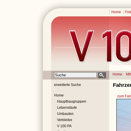
Home
Fot
Home
Mi
Fahrze
erweiterte Suche
Home
zum Fahr
Hauptbaugruppen
Lebensläufe
Umbauten
Verbleibe
V 100 PA