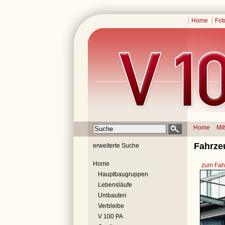
Home
Fot
Home
Mi
Fahrze
erweiterte Suche
Home
zum Fahr
Hauptbaugruppen
Lebensläufe
Umbauten
Verbleibe
V 100 PA