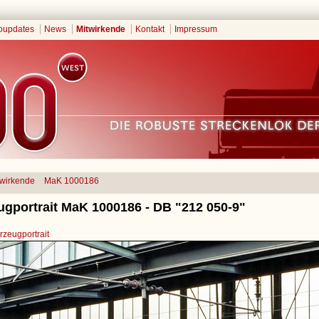
oupdates
News
Mitwirkende
Kontakt
Impressum
twirkende
MaK 1000186
ugportrait MaK 1000186 - DB "212 050-9"
zeugportrait