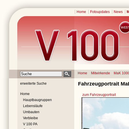
Home
Fotoupdates
News
M
Home
Mitwirkende
MaK 100
Fahrzeugportrait Ma
erweiterte Suche
Home
zum Fahrzeugportrait
Hauptbaugruppen
Lebensläufe
Umbauten
Verbleibe
V 100 PA