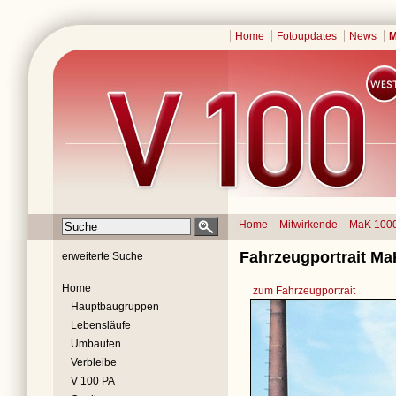
Home
Fotoupdates
News
M
Home
Mitwirkende
MaK 100
Fahrzeugportrait Ma
erweiterte Suche
Home
zum Fahrzeugportrait
Hauptbaugruppen
Lebensläufe
Umbauten
Verbleibe
V 100 PA