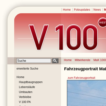
Home
Fotoupdates
News
M
Home
Mitwirkende
MaK 100
Fahrzeugportrait Ma
erweiterte Suche
Home
zum Fahrzeugportrait
Hauptbaugruppen
Lebensläufe
Umbauten
Verbleibe
V 100 PA