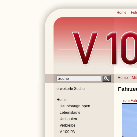
Home
Fot
Home
Mi
Fahrze
erweiterte Suche
Home
zum Fahr
Hauptbaugruppen
Lebensläufe
Umbauten
Verbleibe
V 100 PA