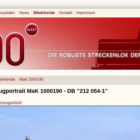
oupdates
News
Mitwirkende
Kontakt
Impressum
twirkende
MaK 1000190
ugportrait MaK 1000190 - DB "212 054-1"
zeugportrait