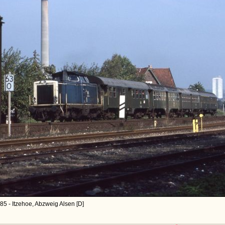
85 - Itzehoe, Abzweig Alsen [D]