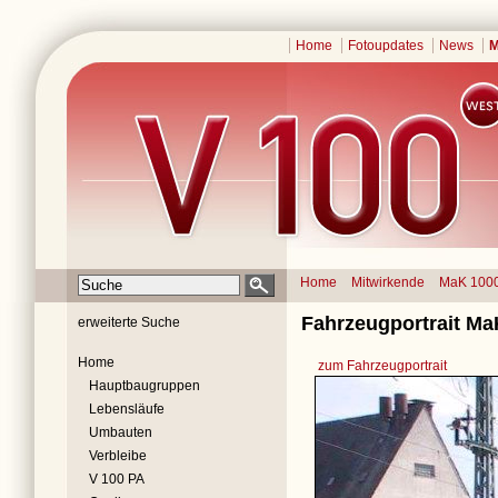
Home
Fotoupdates
News
M
Home
Mitwirkende
MaK 100
Fahrzeugportrait Ma
erweiterte Suche
Home
zum Fahrzeugportrait
Hauptbaugruppen
Lebensläufe
Umbauten
Verbleibe
V 100 PA