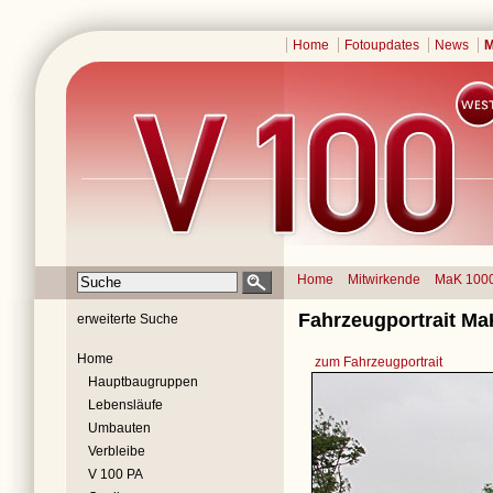
Home
Fotoupdates
News
M
Home
Mitwirkende
MaK 100
Fahrzeugportrait Ma
erweiterte Suche
Home
zum Fahrzeugportrait
Hauptbaugruppen
Lebensläufe
Umbauten
Verbleibe
V 100 PA